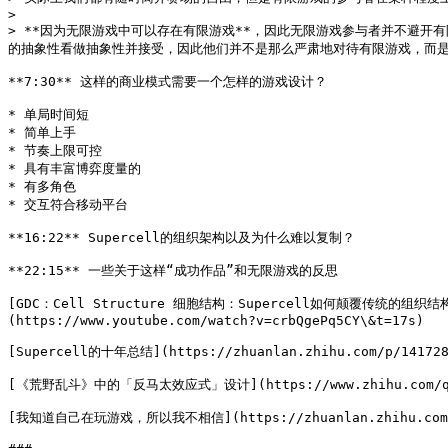
>

> **因为无限游戏中可以存在有限游戏**，因此无限游戏参与者并不避
的抽象性看做抽象性并接受，因此他们并不是那么严肃地对待有限游戏，而是
**7:30** 这样的商业模式需要一个怎样的游戏设计？

* 单局时间短

* 简单上手

* 节奏上限可控

* 具有丰富博弈度量的

* 有多角色

* 交互符合移动平台

**16:22** Supercell的组织架构以及为什么难以复制？

**22:15** 一些关于这样“成功作品”和无限游戏的反思

[GDC：Cell Structure 细胞结构：Supercell如何颠覆传统的组织结构 The 
(https://www.youtube.com/watch?v=crbQgePq5CY\&t=17s)

[Supercell的十年总结](https://zhuanlan.zhihu.com/p/1417289
[《荒野乱斗》中的「反马太效应式」设计](https://www.zhihu.com/quest
[我知道自己在玩游戏，所以我不相信](https://zhuanlan.zhihu.com/p