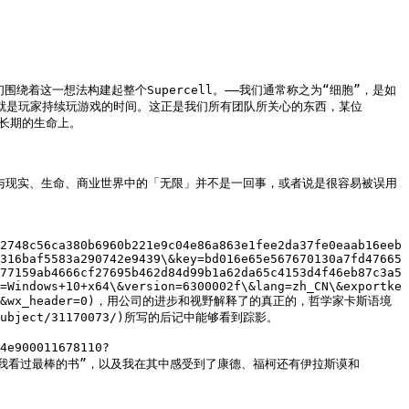
我们围绕着这一想法构建起整个Supercell。——我们通常称之为“细胞”，是如
就是玩家持续玩游戏的时间。这正是我们所有团队所关心的东西，某位
长期的生命上。

」与现实、生命、商业世界中的「无限」并不是一回事，或者说是很容易被误用
2748c56ca380b6960b221e9c04e86a863e1fee2da37fe0eaab16eeb
316baf5583a290742e9439\&key=bd016e65e567670130a7fd47665
77159ab4666cf27695b462d84d99b1a62da65c4153d4f46eb87c3a5
=Windows+10+x64\&version=6300002f\&lang=zh_CN\&exportke
dVy%2BPyDT\&wx_header=0)，用公司的进步和视野解释了的真正的，哲学家卡斯语境
ject/31170073/)所写的后记中能够看到踪影。

900011678110?
嫩地说“这是我看过最棒的书”，以及我在其中感受到了康德、福柯还有伊拉斯谟和