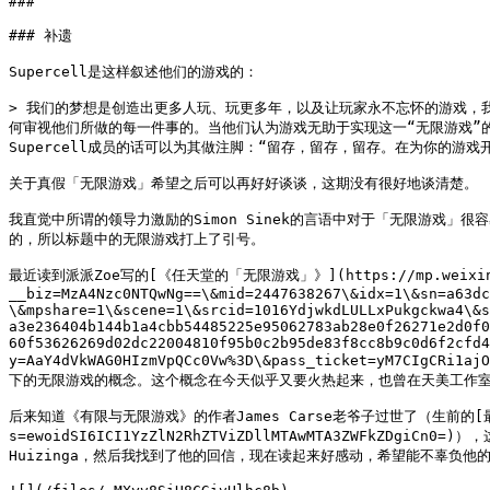
###

### 补遗

Supercell是这样叙述他们的游戏的：

> 我们的梦想是创造出更多人玩、玩更多年，以及让玩家永不忘怀的游戏，我们专注于
何审视他们所做的每一件事的。当他们认为游戏无助于实现这一“无限游戏”
Supercell成员的话可以为其做注脚：“留存，留存，留存。在为你的游
关于真假「无限游戏」希望之后可以再好好谈谈，这期没有很好地谈清楚。

我直觉中所谓的领导力激励的Simon Sinek的言语中对于「无限游戏
的，所以标题中的无限游戏打上了引号。

最近读到派派Zoe写的[《任天堂的「无限游戏」》](https://mp.weixin.
__biz=MzA4Nzc0NTQwNg==\&mid=2447638267\&idx=1\&sn=a63dc
\&mpshare=1\&scene=1\&srcid=1016YdjwkdLULLxPukgckwa4\&s
a3e236404b144b1a4cbb54485225e95062783ab28e0f26271e2d0f0
60f53626269d02dc22004810f95b0c2b95de83f8cc8b9c0d6f2cfd4
y=AaY4dVkWAG0HIzmVpQCc0Vw%3D\&pass_ticket=yM7CIgC
下的无限游戏的概念。这个概念在今天似乎又要火热起来，也曾在天美工作室群总裁coli
后来知道《有限与无限游戏》的作者James Carse老爷子过世了（生前的[最后一个采访](
s=ewoidSI6ICI1YzZlN2RhZTViZDllMTAwMTA3ZW
Huizinga，然后我找到了他的回信，现在读起来好感动，希望能不辜负他的