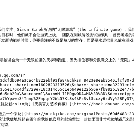
Simon Sinek所说的“无限游戏”（the infinite game），
的目标时，他们就不会让游戏上线。 团队在测试阶段测试游戏时，首要考虑的
戏开发新功能的时候，你要关注的不仅是短期的留存，而是要永远把目光放在游戏
」很容易被误会为一个无限前进的天梯和跑道，因为排位赛和分数意义上的「无限
qq.com/s?
3dcfdb694a3cac4b322ebf93fa8\&chksm=8423e8eab35461fcf307d
harer_sharetime=1602823313526\&sharer_shareid=a32291ecfe
355e176c4df2729e718c314c55c1eb649e122b56e7fb982b192e477b
6a5db20a\&ascene=1\&uin=MjI1MDgwODAwMA%3D%3D\&devicetype
Ri1ajOx7hYpxwm34Tnnp%2FmpqmY2Ws57Kt3s4kPzSvl3ccxy6r
n为[《天美官方艺术典藏》](https://book.douban.com/sub
https://m.okjike.com/originalPosts/6046488f334e
FkZDgiCn0=)），这让我猛地想起在四年前我给他官网的邮箱留过一封信里面非常稚
期望。
