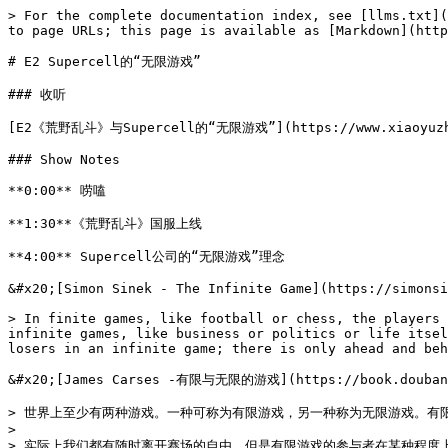
> For the complete documentation index, see [llms.txt](
to page URLs; this page is available as [Markdown](http
# E2 Supercell的“无限游戏”

### 收听

[E2《荒野乱斗》与Supercell的“无限游戏”](https://www.xiaoyuzhoufm
### Show Notes

**0:00** 唠嗑

**1:30**《荒野乱斗》国服上线

**4:00** Supercell公司的“无限游戏”理念

&#x20;[Simon Sinek - The Infinite Game](https://simonsi
> In finite games, like football or chess, the players 
infinite games, like business or politics or life itsel
losers in an infinite game; there is only ahead and beh
&#x20;[James Carses -有限与无限的游戏](https://book.douban.c
> 世界上至少有两种游戏。一种可称为有限游戏，另一种称为无限游戏。有限游
>

> 实际上我们都有随时离开赛场的自由，但是有限游戏的参与者在某种程度上