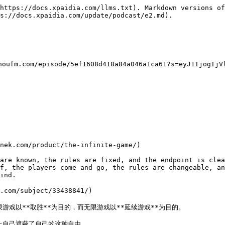
https://docs.xpaidia.com/llms.txt). Markdown versions of
s://docs.xpaidia.com/update/podcast/e2.md).

.com/episode/5ef1608d418a84a046a1ca61?s=eyJ1IjogIjVlYm
nek.com/product/the-infinite-game/)

are known, the rules are fixed, and the endpoint is clea
f, the players come and go, the rules are changeable, an
ind.

om/subject/33438841/)

戏以**取胜**为目的，而无限游戏以**延续游戏**为目的。

自己遮蔽了自己的这种自由。
