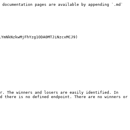
 documentation pages are available by appending `.md` 
NkNzkwMjFhYzg1ODA0MTJiNzcxMCJ9)

r. The winners and losers are easily identified. In 
d there is no defined endpoint. There are no winners or 