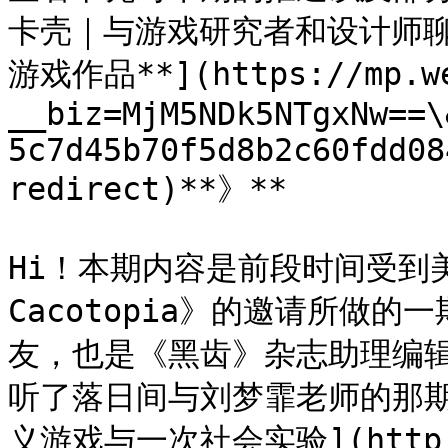
卡壳｜与游戏研究者和设计师
游戏作品**](https://mp.we
__biz=MjM5NDk5NTgxNw==\
5c7d45b70f5d8b2c60fdd08
redirect)**》**

Hi！本期内容是前段时间受到
Cacotopia》的邀请所做的
友，也是《黑齿》杂志助理编
听了落日间与刘梦霏老师的那期
义游戏与一次社会实验](http://