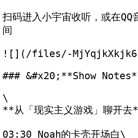
扫码进入小宇宙收听，或在QQ音
间

![](/files/-MjYqjkXkjk6
### &#x20;**Show Notes**
\

**从「现实主义游戏」聊开去**
03:30 Noah的卡壳开场白\
