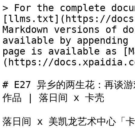
> For the complete docu
[llms.txt](https://docs
Markdown versions of do
available by appending 
page is available as [M
(https://docs.xpaidia.c
# E27 异乡的两生花：再
作品 | 落日间 x 卡壳

落日间 x 美凯龙艺术中心「卡壳C