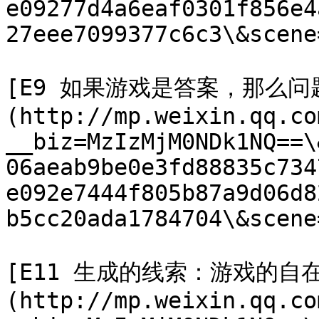
e09277d4a6eaf0301f856e4
27eee7099377c6c3\&scene
[E9 如果游戏是答案，那么问
(http://mp.weixin.qq.co
__biz=MzIzMjM0NDk1NQ==\
06aeab9be0e3fd88835c734
e092e7444f805b87a9d06d8
b5cc20ada1784704\&scene
[E11 生成的线索：游戏的自
(http://mp.weixin.qq.co