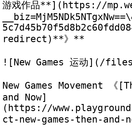
游戏作品**](https://mp.we
__biz=MjM5NDk5NTgxNw==\
5c7d45b70f5d8b2c60fdd08
redirect)**》**

![New Games 运动](/files
New Games Movement 《[Th
and Now]
(https://www.playground
ct-new-games-then-and-n