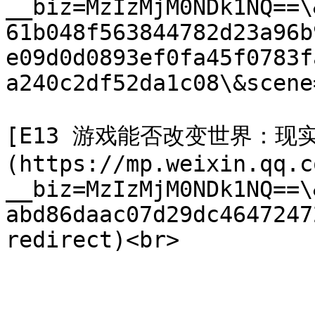
__biz=MzIzMjM0NDk1NQ==\
61b048f563844782d23a96b
e09d0d0893ef0fa45f0783f
a240c2df52da1c08\&scene
[E13 游戏能否改变世界：现
(https://mp.weixin.qq.c
__biz=MzIzMjM0NDk1NQ==\
abd86daac07d29dc4647247