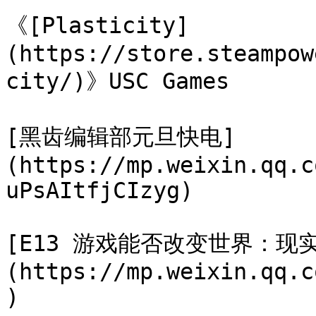
《[Plasticity]
(https://store.steampow
city/)》USC Games

[黑齿编辑部元旦快电]
(https://mp.weixin.qq.c
uPsAItfjCIzyg)

[E13 游戏能否改变世界：现
(https://mp.weixin.qq.c
)
