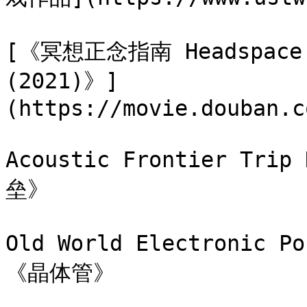
[《冥想正念指南 Headspace Gu
(2021)》]
(https://movie.douban.c
Acoustic Frontier T
垒》

Old World Electronic
《晶体管》
