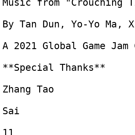
Music from "Crouching T
By Tan Dun, Yo-Yo Ma, X
A 2021 Global Game Jam 
**Special Thanks**

Zhang Tao

Sai

11
