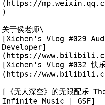
(https://mp.weixin.qq.c
)

关于侯老师\

[Xichen's Vlog #029 Aud
Developer]
(https://www.bilibili.c
[Xichen's Vlog #032 
(https://www.bilibili.c
[《无人深空》的无限配乐 The Ban
Infinite Music | GSF]