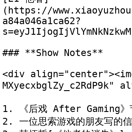
(https://www.xiaoyuzhou
a84a046a1ca62?
s=eyJ1IjogIjVlYmNkNzkwM
### **Show Notes**

<div align="center"><im
MXyecxbglZy_c2RdP9k"
1. 《后戏 After Gaming
2. 一位思索游戏的朋友写的信